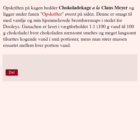
Chokoladekage
Claus Meyer
Opskriften på kagen hedder
a la
og
ligger under fanen "
Opskrifter
" øverst på siden. Denne er smagt til
med vanilje og min hjemmelavede brombærsnaps i stedet for
Dooleys. Ganachen er lavet i vægtforholdet 1:1 (100 g vand til 100
g chokolade) hvor chokoladen nænsomt smeltes og meget langsomt
tilsættes kogende vand i små portioner, mens man rører massen
ensartet mellem hver portion vand.
Del