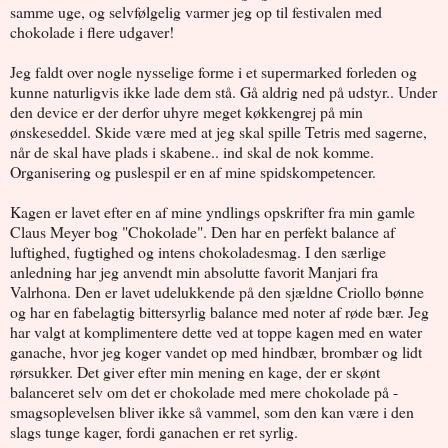
samme uge, og selvfølgelig varmer jeg op til festivalen med
chokolade i flere udgaver!
Jeg faldt over nogle nysselige forme i et supermarked forleden og
kunne naturligvis ikke lade dem stå. Gå aldrig ned på udstyr.. Under
den device er der derfor uhyre meget køkkengrej på min
ønskeseddel. Skide være med at jeg skal spille Tetris med sagerne,
når de skal have plads i skabene.. ind skal de nok komme.
Organisering og puslespil er en af mine spidskompetencer.
Kagen er lavet efter en af mine yndlings opskrifter fra min gamle
Claus Meyer bog "Chokolade". Den har en perfekt balance af
luftighed, fugtighed og intens chokoladesmag. I den særlige
anledning har jeg anvendt min absolutte favorit Manjari fra
Valrhona. Den er lavet udelukkende på den sjældne Criollo bønne
og har en fabelagtig bittersyrlig balance med noter af røde bær. Jeg
har valgt at komplimentere dette ved at toppe kagen med en water
ganache, hvor jeg koger vandet op med hindbær, brombær og lidt
rørsukker. Det giver efter min mening en kage, der er skønt
balanceret selv om det er chokolade med mere chokolade på -
smagsoplevelsen bliver ikke så vammel, som den kan være i den
slags tunge kager, fordi ganachen er ret syrlig.