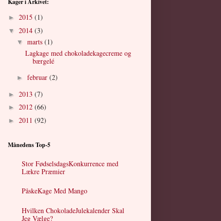
Kager i Arkivet:
2015
(1)
►
2014
(3)
▼
marts
(1)
▼
Lagkage med chokoladekagecreme og
bærgelé
februar
(2)
►
2013
(7)
►
2012
(66)
►
2011
(92)
►
Månedens Top-5
Stor FødselsdagsKonkurrence med
Lækre Præmier
PåskeKage Med Mango
Hvilken ChokoladeJulekalender Skal
Jeg Vælge?