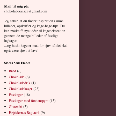
Mail til mig på:
chokoladesansen@gmail.com
Jeg håber, at du finder inspiration i mine
billeder, opskrifter og kage-bage-tips. Du
kan måske få nye idéer til kagedekoration
gennem de mange billeder af festlige
lagkager.
...og husk: kage er mad for sjov, så det skal
også være sjovt at lave!
Sidens Søde Emner
Brød
(6)
Chokolade
(6)
Chokoladedrik
(1)
Chokoladekager
(23)
Festkager
(18)
Festkager med fondantpynt
(13)
Glutenfri
(3)
Højtidernes Bagværk
(9)