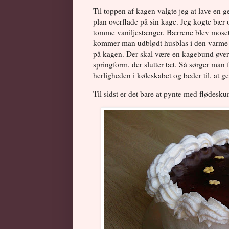
Til toppen af kagen valgte jeg at lave en g
plan overflade på sin kage. Jeg kogte bær o
tomme vaniljestænger. Bærrene blev moset g
kommer man udblødt husblas i den varme bæ
på kagen. Der skal være en kagebund øvers
springform, der slutter tæt. Så sørger man 
herligheden i køleskabet og beder til, at ge
Til sidst er det bare at pynte med flødesk