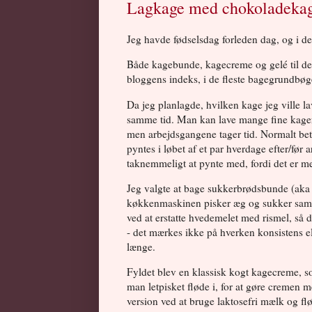
Lagkage med chokoladekag
Jeg havde fødselsdag forleden dag, og i de
Både kagebunde, kagecreme og gelé til denn
bloggens indeks, i de fleste bagegrundbøge
Da jeg planlagde, hvilken kage jeg ville l
samme tid. Man kan lave mange fine kage
men arbejdsgangene tager tid. Normalt be
pyntes i løbet af et par hverdage efter/før a
taknemmeligt at pynte med, fordi det er m
Jeg valgte at bage sukkerbrødsbunde (aka b
køkkenmaskinen pisker æg og sukker sa
ved at erstatte hvedemelet med rismel, så d
- det mærkes ikke på hverken konsistens el
længe.
Fyldet blev en klassisk kogt kagecreme, s
man letpisket fløde i, for at gøre cremen 
version ved at bruge laktosefri mælk og flø