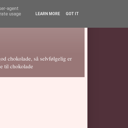
user-agent
erate usage
LEARN MORE
GOT IT
god chokolade, så selvfølgelig er
e til chokolade