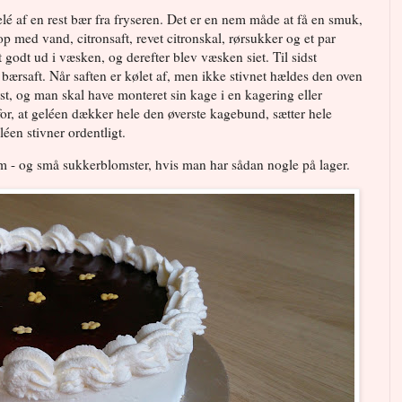
elé af en rest bær fra fryseren. Det er en nem måde at få en smuk,
p med vand, citronsaft, revet citronskal, rørsukker og et par
odt ud i væsken, og derefter blev væsken siet. Til sidst
rsaft. Når saften er kølet af, men ikke stivnet hældes den oven
t, og man skal have monteret sin kage i en kagering eller
for, at geléen dækker hele den øverste kagebund, sætter hele
léen stivner ordentligt.
um - og små sukkerblomster, hvis man har sådan nogle på lager.