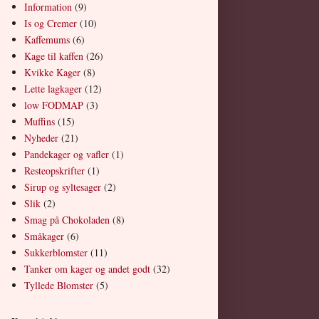
Information
(9)
Is og Cremer
(10)
Kaffemums
(6)
Kage til kaffen
(26)
Kvikke Kager
(8)
Lette lagkager
(12)
low FODMAP
(3)
Muffins
(15)
Nyheder
(21)
Pandekager og vafler
(1)
Resteopskrifter
(1)
Sirup og syltesager
(2)
Slik
(2)
Smag på Chokoladen
(8)
Småkager
(6)
Sukkerblomster
(11)
Tanker om kager og andet godt
(32)
Tyllede Blomster
(5)