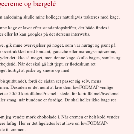
ecreme og bærgelé
n anledning skulle mine kolleger naturligvis trakteres med kage.
e kage er lavet efter standardopskrifter, der både findes i
r eller let kan googles på det dersens interwebs.
ave, gik mine overvejelser på noget, som var hurtigt og pænt på
r overtrukkket med fondant, ganache eller marengssmørcreme,
tyder det ikke så meget, men denne kage skulle bages, samles og
rbejdstid. Når det skal gå lidt tjept, er flødeskum ret
eget hurtigt at piske og smøre op med.
isquitbunde), fordi de sådan set passer sig selv, mens
mmen. Desuden er det nemt at lave dem lowFODMAP-venlige
et er 50/50 kartoffelmel/rismel i stedet for kartoffelmel/hvedemel
ler smag, når bundene er færdige. De skal heller ikke bage ret
om jeg vendte mørk chokolade i. Når cremen er helt kold vender
mere luftig. Her er det ligeledes let at lave en lowFODMAP-
de til cremen.