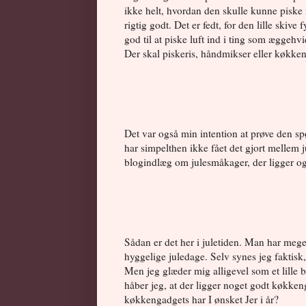
ikke helt, hvordan den skulle kunne piske 
rigtig godt. Det er fedt, for den lille skiv
god til at piske luft ind i ting som æggehv
Der skal piskeris, håndmikser eller køkke
Det var også min intention at prøve den s
har simpelthen ikke fået det gjort mellem
blogindlæg om julesmåkager, der ligger og 
Sådan er det her i juletiden. Man har mege
hyggelige juledage. Selv synes jeg faktisk,
Men jeg glæder mig alligevel som et lille b
håber jeg, at der ligger noget godt køkkeng
køkkengadgets har I ønsket Jer i år?