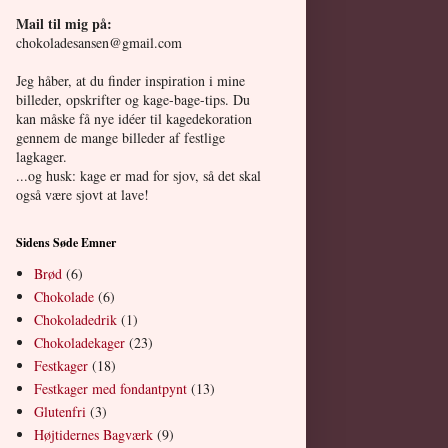
Mail til mig på:
chokoladesansen@gmail.com
Jeg håber, at du finder inspiration i mine
billeder, opskrifter og kage-bage-tips. Du
kan måske få nye idéer til kagedekoration
gennem de mange billeder af festlige
lagkager.
...og husk: kage er mad for sjov, så det skal
også være sjovt at lave!
Sidens Søde Emner
Brød
(6)
Chokolade
(6)
Chokoladedrik
(1)
Chokoladekager
(23)
Festkager
(18)
Festkager med fondantpynt
(13)
Glutenfri
(3)
Højtidernes Bagværk
(9)