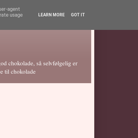
user-agent
erate usage
LEARN MORE
GOT IT
god chokolade, så selvfølgelig er
e til chokolade