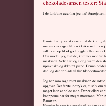
chokoladesansen tester: St
I de forløbne uger har jeg haft fornøjelsen 
Bamix har ry for at være en af de kraftig
madører sværger til den i køkkenet, men je
ville leve op til sit gode rygte, eller om de
Den model, jeg testede, kommer med tre for
maskinen. Selv har jeg aldrig været den sto
upraktiske og ikke ret pæne. Denne holder 
den, og der er plads til fire blenderhoveder
Jeg har som sagt testet maskinen de sidste 
opgaver. Det første indtryk er, at selv om 
meget lette at holde inde. Der er ellers et p
knapperne har for meget modstand. Man bliv
Bamixen.
Herefter lægger jeg mærke til, at den er rel