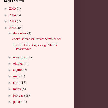
Kager i Arkivet:
2015
(1)
►
2014
(3)
►
2013
(7)
►
2012
(66)
▼
december
(2)
▼
chokoladesansen tester: Stavblender
Pyntede Peberkager - og Patetisk
Postservice
november
(8)
►
oktober
(4)
►
august
(2)
►
maj
(11)
►
april
(12)
►
marts
(8)
►
februar
(18)
►
januar
(1)
►