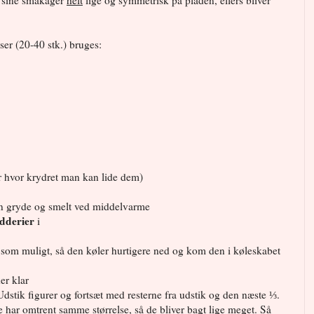
re sine småkager
helt
lige og symmetrisk på pladen, ellers bliver
lser (20-40 stk.) bruges:
ter hvor krydret man kan lide dem)
n gryde og smelt ved middelvarme
dderier
i
d som muligt, så den køler hurtigere ned og kom den i køleskabet
er klar
Udstik figurer og fortsæt med resterne fra udstik og den næste ⅓.
e har omtrent samme størrelse, så de bliver bagt lige meget. Så