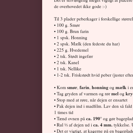
Det er selvfølgelig meget vigtigt at place
de overhovedet ikke gode :-)
Til 3 plader peberkager i forskellige større
• 100 g. Smør
• 100 g. Brun farin
• 1 spsk. Honning
• 2 spsk. Mælk (den fedeste du har)
• 225 g. Hvedemel
• 2 tsk. Stødt ingefær
• 2 tsk. Kanel
• 1 tsk. Nellike
• 1-2 tsk. Friskstødt hvid peber (juster ef
smør
farin
honning
mælk
• Kom
,
,
og
i e
mel
kry
• Tag gryden af varmen og rør
og
• Stop med at røre, når dejen er ensartet
• Pak dejen ind i madfilm. Lav den så fal
1 times tid
ca. 190°
• Tænd ovnen på
og gør bageplad
ca. 4 mm.
• Rul ⅓ af dejen ud i
tykkelse. 
• Det er vigtigt, at kagerne på en bageplad