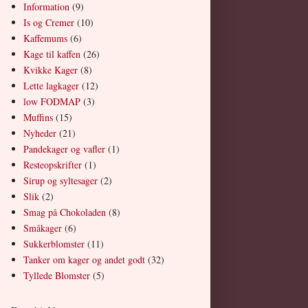
Information
(9)
Is og Cremer
(10)
Kaffemums
(6)
Kage til kaffen
(26)
Kvikke Kager
(8)
Lette lagkager
(12)
low FODMAP
(3)
Muffins
(15)
Nyheder
(21)
Pandekager og vafler
(1)
Resteopskrifter
(1)
Sirup og syltesager
(2)
Slik
(2)
Smag på Chokoladen
(8)
Småkager
(6)
Sukkerblomster
(11)
Tanker om kager og andet godt
(32)
Tyllede Blomster
(5)