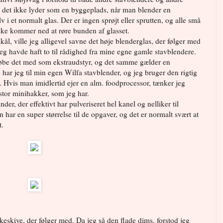
at det ikke lyder som en byggeplads, når man blender en
lv i et normalt glas. Der er ingen sprøjt eller sprutten, og alle små
ke kommer ned at røre bunden af glasset.
skål, ville jeg alligevel savne det høje blenderglas, der følger med
e jeg havde haft to til rådighed fra mine egne gamle stavblendere.
be det med som ekstraudstyr, og det samme gælder en
har jeg til min egen Wilfa stavblender, og jeg bruger den rigtig
Hvis man imidlertid ejer en alm. foodprocessor, tænker jeg
stor minihakker, som jeg har.
nder, der effektivt har pulveriseret hel kanel og nelliker til
n har en super størrelse til de opgaver, og det er normalt svært at
t.
keskive, der følger med. Da jeg så den flade dims, forstod jeg