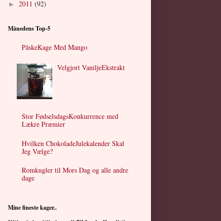
2011
(92)
►
Månedens Top-5
PåskeKage Med Mango
Velgjort VaniljeEkstrakt
Stor FødselsdagsKonkurrence med
Lækre Præmier
Hvilken ChokoladeJulekalender Skal
Jeg Vælge?
Romkugler til Mors Dag og alle andre
dage
Mine fineste kager..