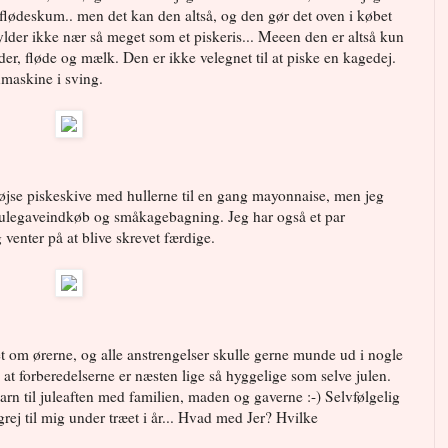
flødeskum.. men det kan den altså, og den gør det oven i købet
e fylder ikke nær så meget som et piskeris... Meeen den er altså kun
ider, fløde og mælk. Den er ikke velegnet til at piske en kagedej.
nmaskine i sving.
pøjse piskeskive med hullerne til en gang mayonnaise, men jeg
 julegaveindkøb og småkagebagning. Jeg har også et par
venter på at blive skrevet færdige.
t om ørerne, og alle anstrengelser skulle gerne munde ud i nogle
 at forberedelserne er næsten lige så hyggelige som selve julen.
arn til juleaften med familien, maden og gaverne :-) Selvfølgelig
rej til mig under træet i år... Hvad med Jer? Hvilke