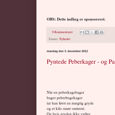
OBS: Dette indlæg er sponsoreret.
0 Kommentarer
Emner:
Nyheder
mandag den 3. december 2012
Pyntede Peberkager - og Pat
Når en peberkagebager
bager peberbagekager
tar han først en mægtig gryde
og et kilo smør omtrent.
Og hvis gryden ikke vælter