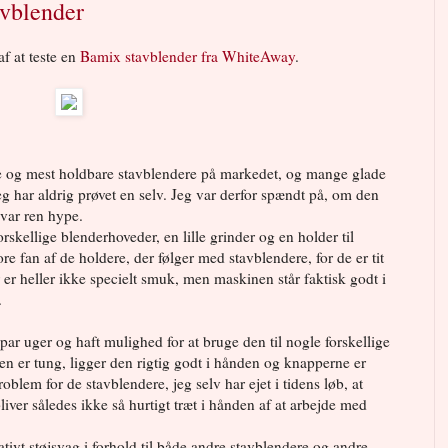
avblender
af at teste en
Bamix stavblender fra WhiteAway
.
ste og mest holdbare stavblendere på markedet, og mange glade
g har aldrig prøvet en selv. Jeg var derfor spændt på, om den
t var ren hype.
skellige blenderhoveder, en lille grinder og en holder til
re fan af de holdere, der følger med stavblendere, for de er tit
er heller ikke specielt smuk, men maskinen står faktisk godt i
.
par uger og haft mulighed for at bruge den til nogle forskellige
den er tung, ligger den rigtig godt i hånden og knapperne er
roblem for de stavblendere, jeg selv har ejet i tidens løb, at
er således ikke så hurtigt træt i hånden af at arbejde med
ativt støjsvag i forhold til både andre stavblendere og andre