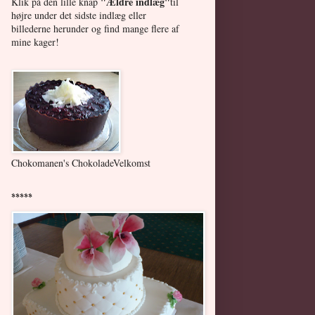
"Ældre indlæg"
Klik på den lille knap
til
højre under det sidste indlæg eller
billederne herunder
og find mange flere af
mine kager!
Chokomanen's ChokoladeVelkomst
*****